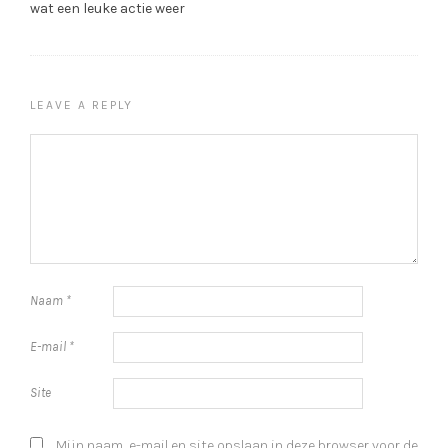
wat een leuke actie weer
LEAVE A REPLY
Naam
*
E-mail
*
Site
Mijn naam, e-mail en site opslaan in deze browser voor de