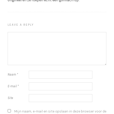
origineel en ze roepen echt een glimlach op.
LEAVE A REPLY
Naam
*
E-mail
*
Site
Mijn naam, e-mail en site opslaan in deze browser voor de