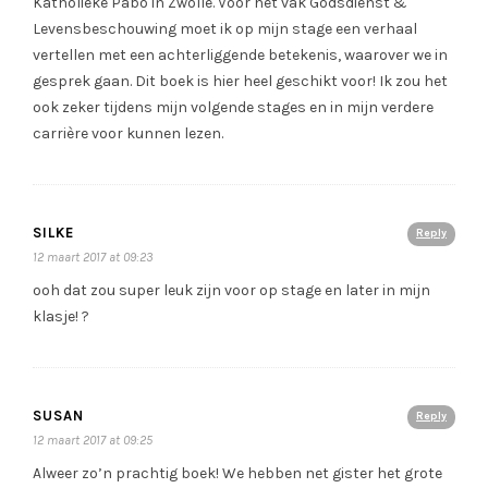
Katholieke Pabo in Zwolle. Voor het vak Godsdienst &
Levensbeschouwing moet ik op mijn stage een verhaal
vertellen met een achterliggende betekenis, waarover we in
gesprek gaan. Dit boek is hier heel geschikt voor! Ik zou het
ook zeker tijdens mijn volgende stages en in mijn verdere
carrière voor kunnen lezen.
SILKE
Reply
12 maart 2017 at 09:23
ooh dat zou super leuk zijn voor op stage en later in mijn
klasje! ?
SUSAN
Reply
12 maart 2017 at 09:25
Alweer zo’n prachtig boek! We hebben net gister het grote