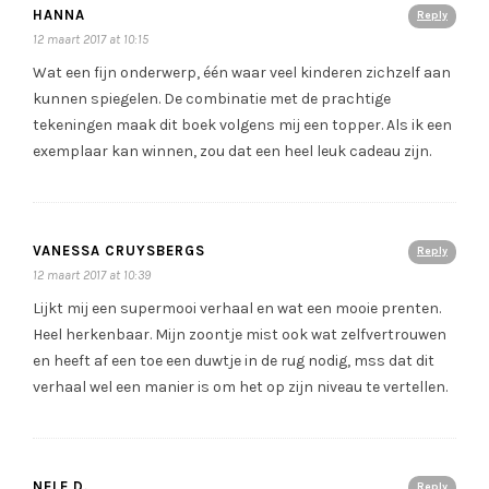
HANNA
Reply
12 maart 2017 at 10:15
Wat een fijn onderwerp, één waar veel kinderen zichzelf aan
kunnen spiegelen. De combinatie met de prachtige
tekeningen maak dit boek volgens mij een topper. Als ik een
exemplaar kan winnen, zou dat een heel leuk cadeau zijn.
VANESSA CRUYSBERGS
Reply
12 maart 2017 at 10:39
Lijkt mij een supermooi verhaal en wat een mooie prenten.
Heel herkenbaar. Mijn zoontje mist ook wat zelfvertrouwen
en heeft af een toe een duwtje in de rug nodig, mss dat dit
verhaal wel een manier is om het op zijn niveau te vertellen.
NELE D.
Reply