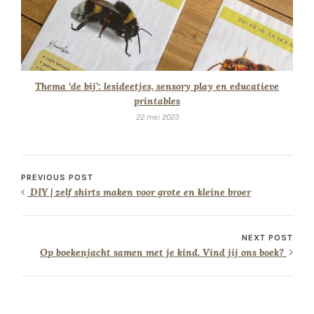
Thema ‘de bij’: lesideetjes, sensory play en educatieve
printables
22 mei 2023
PREVIOUS POST
DIY | zelf shirts maken voor grote en kleine broer
NEXT POST
Op boekenjacht samen met je kind. Vind jij ons boek?