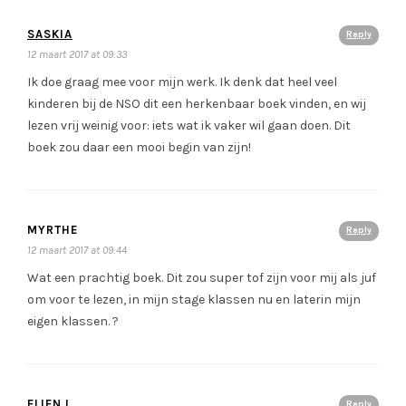
SASKIA
Reply
12 maart 2017 at 09:33
Ik doe graag mee voor mijn werk. Ik denk dat heel veel
kinderen bij de NSO dit een herkenbaar boek vinden, en wij
lezen vrij weinig voor: iets wat ik vaker wil gaan doen. Dit
boek zou daar een mooi begin van zijn!
MYRTHE
Reply
12 maart 2017 at 09:44
Wat een prachtig boek. Dit zou super tof zijn voor mij als juf
om voor te lezen, in mijn stage klassen nu en laterin mijn
eigen klassen. ?
ELIEN L
Reply