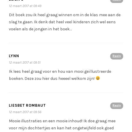
12 maart 2017 at 09:49
Dit boek zou ik heel graag winnen om in de klas mee aan de
slag te gaan. Ik denk dat heel veel kinderen zich wel eens
voelen als de jongen in het boek…
LYNN
Reply
12 maart 2017 at 09:51
Ik lees heel graag voor en hou van mooi geïllustreerde
boeken. Deze zou hier dus heeeel welkom zijn!
LIESBET ROMBAUT
Reply
12 maart 2017 at 09:56
Mooie illustraties en een mooie inhoud! Ik doe graag mee
voor mijn dochtertjes en kan het ongetwijfeld ook goed