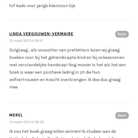
tof kado voor jarige kleinzoon tije
LINDA VERGOUWEN-VERMAIRE
Reply
12 maart 2017 at 08:51
Dolgraag… als vooezitter van pretletters lezen wij graag
boeken voor bij het gehandicapte kind en bij volwassenen
met verstandelijke handicap! Nog mooier is het als het een
boek is waar een positieve lading in zit die hun
zelfvertrouwen en kracht overbrengen. Ik doe dus graag
mee
MEREL
Reply
12 maart 2017 at 08:58
Ik zou het boek graag willen winnen! Ik studeer aan de