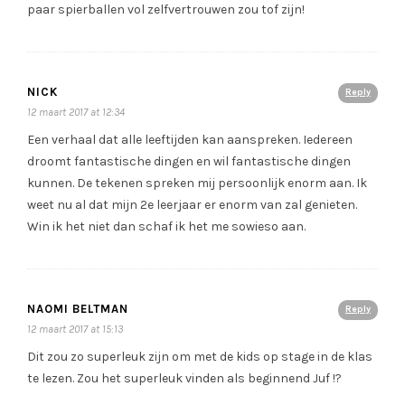
paar spierballen vol zelfvertrouwen zou tof zijn!
NICK
Reply
12 maart 2017 at 12:34
Een verhaal dat alle leeftijden kan aanspreken. Iedereen
droomt fantastische dingen en wil fantastische dingen
kunnen. De tekenen spreken mij persoonlijk enorm aan. Ik
weet nu al dat mijn 2e leerjaar er enorm van zal genieten.
Win ik het niet dan schaf ik het me sowieso aan.
NAOMI BELTMAN
Reply
12 maart 2017 at 15:13
Dit zou zo superleuk zijn om met de kids op stage in de klas
te lezen. Zou het superleuk vinden als beginnend Juf !?