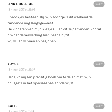
LINDA BOLSIUS
Reply
12 maart 2017 at 22:09
Sprookjes bestaan. Bij mijn zoontje is dit weekend de
tandende nog langsgeweest.
De kinderen van mijn klasje zullen dit super vinden. Vooral
om dat de verwerking hier ineens bijzit.
Wij willen winnen en beginnen.
JOYCE
Reply
12 maart 2017 at 23:37
Het lijkt mij een prachtig boek om te delen met mijn
collega’s in het speciaal basisonderwijs!
SOFIE
Reply
13 maart 2017 at 11:28