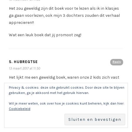
Het zou geweldig zijn dit boek voor te lezen als ik in klasjes
ga gaan voorlezen, ook mijn 3 dochters zouden dit verhaal
apprecieren!!
Wat een leuk boek dat jij promoot zeg!
S. HUBREGTSE
Reply
13 maart 2017 at 11:50
Het lijkt me een geweldig boek, waren onze 2 kids zich vast
herkennen…en ik mezelf misschien ook wel. We kijken er al
Privacy & cookies: deze site gebruikt cookies. Door deze site te blijven
naar uit dat we erin mogen lezen… Nu maar duimen…
gebruiken, ga je akkoord met het gebruik hiervan.
Wil je meer weten, ook over hoe je cookies kunt beheren, kijk dan hier:
Cookiebeleid
MIRELLA
Reply
13 maart 2017 at 14:57