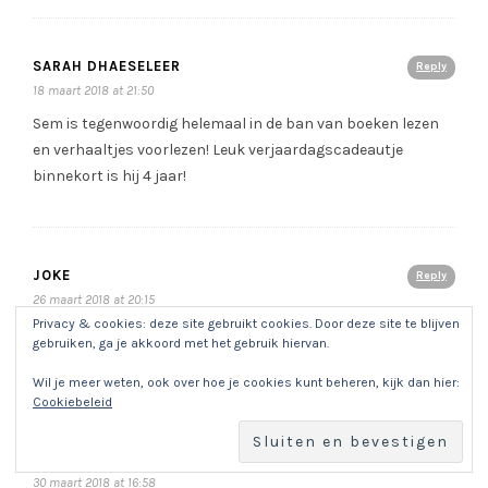
SARAH DHAESELEER
Reply
18 maart 2018 at 21:50
Sem is tegenwoordig helemaal in de ban van boeken lezen
en verhaaltjes voorlezen! Leuk verjaardagscadeautje
binnekort is hij 4 jaar!
JOKE
Reply
26 maart 2018 at 20:15
Privacy & cookies: deze site gebruikt cookies. Door deze site te blijven
Lezen én iets bijleren, dat is gewoon de ideale combinatie!
gebruiken, ga je akkoord met het gebruik hiervan.
Deze boekjes zouden niet misstaan in onze boekenkast.
Wil je meer weten, ook over hoe je cookies kunt beheren, kijk dan hier:
Cookiebeleid
MARITA CUYPERS
Reply
30 maart 2018 at 16:58