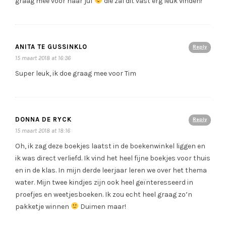
graag mee voor haar juf
die zal dit vast erg leuk vinden!
ANITA TE GUSSINKLO
Reply
15 maart 2018 at 16:36
Super leuk, ik doe graag mee voor Tim
DONNA DE RYCK
Reply
15 maart 2018 at 18:16
Oh, ik zag deze boekjes laatst in de boekenwinkel liggen en
ik was direct verliefd. Ik vind het heel fijne boekjes voor thuis
en in de klas. In mijn derde leerjaar leren we over het thema
water. Mijn twee kindjes zijn ook heel geïnteresseerd in
proefjes en weetjesboeken. Ik zou echt heel graag zo’n
pakketje winnen
Duimen maar!