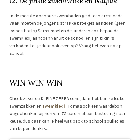
12. De juiste zwembroek en badpak
In de meeste openbare zwembaden geldt een dresscode.
Vaak moeten de jongens strakke broekjes aandoen (geen
losse shorts) Soms moeten de kinderen ook bepaalde
zwemkledij aandoen vanuit de school en zijn bikini’s
verboden. Let je daar ook even op? Vraag het even na op
school.
WIN WIN WIN
Check zeker de KLEINE ZEBRA eens, daar hebben ze leuke
zwemzakken en
zwemkledij
. Ik mag ook een waardebon
wegschenken bij hen van 75 euro met een besteding naar
keuze, dus daar kan je heel wat back to school spulletjes
van kopen denk ik…