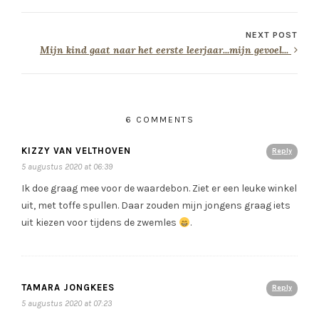
NEXT POST
Mijn kind gaat naar het eerste leerjaar...mijn gevoel...
6 COMMENTS
KIZZY VAN VELTHOVEN
Reply
5 augustus 2020 at 06:39
Ik doe graag mee voor de waardebon. Ziet er een leuke winkel
uit, met toffe spullen. Daar zouden mijn jongens graag iets
uit kiezen voor tijdens de zwemles
.
TAMARA JONGKEES
Reply
5 augustus 2020 at 07:23