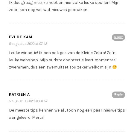
Ik doe graag mee, ze hebben hier zulke leuke spullen! Mijn
zoon kan nog wel wat nieuwes gebruiken.
EVI DE KAM
Reply
5 augustus 2020 at 07:42
Leuke winactie! Ik ben ook gek van de Kleine Zebra! Zo’n
leuke webshop. Mijn oudste dochtertje leert momenteel
zwemmen, dus een zwemuitzet zou zeker welkom zijn
KATRIEN A
Reply
5 augustus 2020 at 08:57
De meeste tips kennen we al , toch nog een paar nieuwe tips
aangeleerd. Merci!