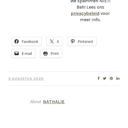
We spammen NIET!
Bah! Lees ons
privacybeleid
voor
meer info.
Facebook
X
Pinterest
E-mail
Print
5 AUGUSTUS 2020
About
NATHALIE