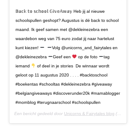
𝔹𝕒𝕔𝕜 𝕥𝕠 𝕤𝕔𝕙𝕠𝕠𝕝 𝔾𝕚𝕧𝕖𝔸𝕨𝕒𝕪 Heb jij al nieuwe
schoolspullen geshopt? Augustus is dé back to school
maand. Ik geef samen met @dekleinezebra een
waardebon weg van 75 euro zodat jij naar hartelust
kunt kiezen!
⁣⁣⁣⁣⁣ ⁣⁣⁣⁣⁣
Volg @unicorns_and_fairytales en
@dekleinezebra
Geef een
op de foto⁣⁣⁣⁣⁣
tag
iemand
of deel in je stories⁣⁣⁣⁣⁣ ⁣ De winnaar wordt
geloot op 11 augustus 2020 . . . . #backtoschool
#boekentas #schooltas #dekleinezebra #giveaway
#belgiangiveaways #discoverunder20k #mamablogger
#momblog #terugnaarschool #schoolspullen
Een bericht gedeeld door
Unicorns & Fairytales blog
(@unicorns_and_fairytales) op