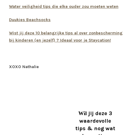
Water veiligheid tips die elke ouder zou moeten weten
Duukies Beachsocks
Wist jij deze 10 belangrijke tips al over zonbescherming
bij kinderen (en jezelf) ? Ideaal voor je Staycation!
XOXO Nathalie
jij deze 3
Wil
waardevolle
tips & nog wat