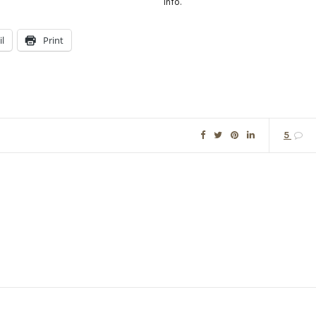
info.
l
Print
5