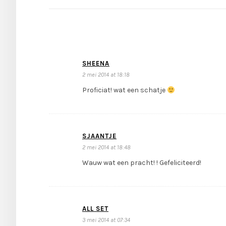
SHEENA
2 mei 2014 at 18:18
Proficiat! wat een schatje
SJAANTJE
2 mei 2014 at 18:48
Wauw wat een pracht! ! Gefeliciteerd!
ALL SET
3 mei 2014 at 07:34