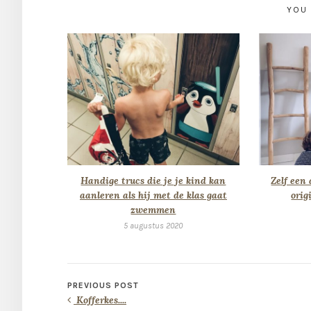
YOU 
Handige trucs die je je kind kan
Zelf een
aanleren als hij met de klas gaat
orig
zwemmen
5 augustus 2020
PREVIOUS POST
Kofferkes....