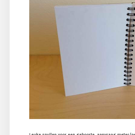
Leuke spullen voor een geboorte, aanvraag meter/pe