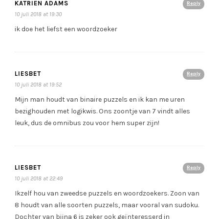
KATRIEN ADAMS
Reply
10 juli 2018 at 19:30
ik doe het liefst een woordzoeker
LIESBET
Reply
10 juli 2018 at 19:52
Mijn man houdt van binaire puzzels en ik kan me uren
bezighouden met logikwis. Ons zoontje van 7 vindt alles
leuk, dus de omnibus zou voor hem super zijn!
LIESBET
Reply
10 juli 2018 at 22:49
Ikzelf hou van zweedse puzzels en woordzoekers. Zoon van
8 houdt van alle soorten puzzels, maar vooral van sudoku.
Dochter van bijna 6 is zeker ook geïnteresserd in