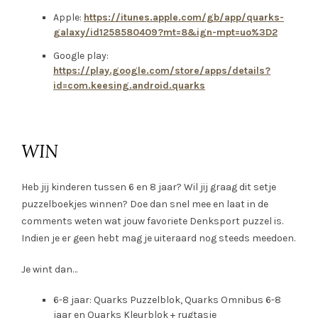
Apple:
https://itunes.apple.com/gb/app/quarks-
galaxy/id1258580409?mt=8&ign-mpt=uo%3D2
Google play:
https://play.google.com/store/apps/details?
id=com.keesing.android.quarks
WIN
Heb jij kinderen tussen 6 en 8 jaar? Wil jij graag dit setje
puzzelboekjes winnen? Doe dan snel mee en laat in de
comments weten wat jouw favoriete Denksport puzzel is.
Indien je er geen hebt mag je uiteraard nog steeds meedoen.
Je wint dan…
6-8 jaar: Quarks Puzzelblok, Quarks Omnibus 6-8
jaar en Quarks Kleurblok + rugtasje