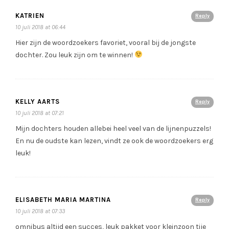
KATRIEN
Reply
10 juli 2018 at 06:44
Hier zijn de woordzoekers favoriet, vooral bij de jongste
dochter. Zou leuk zijn om te winnen!
KELLY AARTS
Reply
10 juli 2018 at 07:21
Mijn dochters houden allebei heel veel van de lijnenpuzzels!
En nu de oudste kan lezen, vindt ze ook de woordzoekers erg
leuk!
ELISABETH MARIA MARTINA
Reply
10 juli 2018 at 07:33
omnibus altijd een succes, leuk pakket voor kleinzoon tije