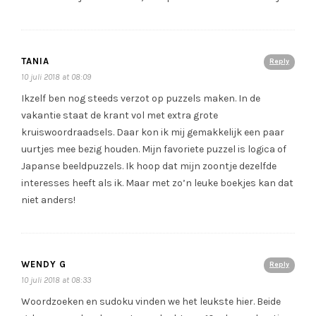
TANIA
Reply
10 juli 2018 at 08:09
Ikzelf ben nog steeds verzot op puzzels maken. In de
vakantie staat de krant vol met extra grote
kruiswoordraadsels. Daar kon ik mij gemakkelijk een paar
uurtjes mee bezig houden. Mijn favoriete puzzel is logica of
Japanse beeldpuzzels. Ik hoop dat mijn zoontje dezelfde
interesses heeft als ik. Maar met zo’n leuke boekjes kan dat
niet anders!
WENDY G
Reply
10 juli 2018 at 08:33
Woordzoeken en sudoku vinden we het leukste hier. Beide