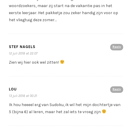
woordzoekers, maar zij start na de vakantie pas in het
eerste leerjaar. Het pakketje zou zeker handig zijn voor op
het vliegtuig deze zomer…
STEF NAGELS
Reply
12 juli 2018 at 22:07
Zien wij hier ook wel zitten!
LOU
Reply
13 juli 2018 at 00:21
Ik hou heeeel erg van Sudoku, ik wil het mijn dochtertje van
5 (bijna 6) al leren, maar het zal iets te vroeg zijn