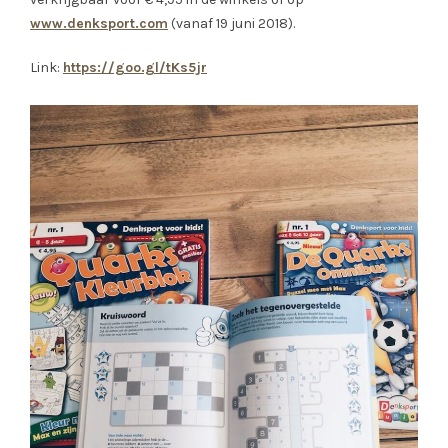
www.denksport.com
(vanaf 19 juni 2018).
Link:
https://goo.gl/tKs5jr