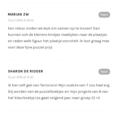
MARIAN ZW
Reply
10 juli 2018 at 09:52
Een rebus vinden we leuk om samen op te lossen! Dan
kunnen ook de kleinere kindjes meekijken naar de plaatjes
en raden welk figuur het plaatje voorstelt. Ik loot graag mee
voor deze fijne puzzel prijs
SHARON DE RIDDER
Reply
10 juli 2018 at 10:20
Ik ben zelf gek van Tectonics! Mijn oudste van 7 zou heel erg
blij worden van de puzzelboekjes en mijn jongste van 6 van
het kleurboekje (ze gaat volgend jaar naar groep 3) <3