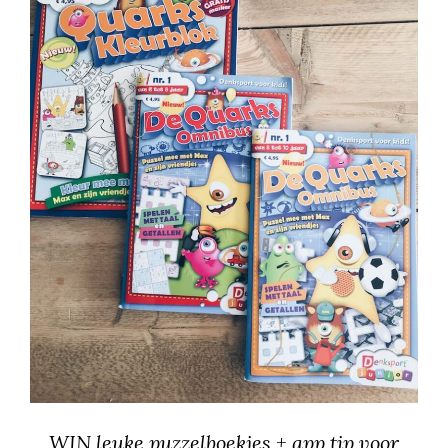
WIN leuke puzzelboekjes + app tip voor