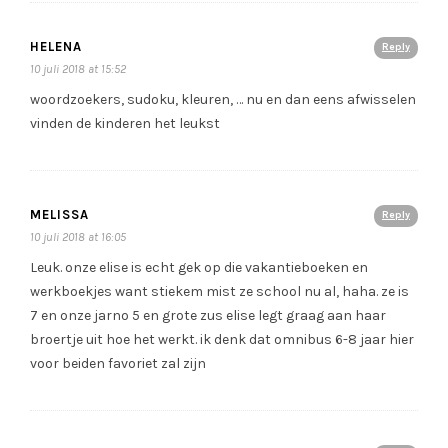
HELENA
Reply
10 juli 2018 at 15:52
woordzoekers, sudoku, kleuren, … nu en dan eens afwisselen
vinden de kinderen het leukst
MELISSA
Reply
10 juli 2018 at 16:05
Leuk. onze elise is echt gek op die vakantieboeken en
werkboekjes want stiekem mist ze school nu al, haha. ze is
7 en onze jarno 5 en grote zus elise legt graag aan haar
broertje uit hoe het werkt. ik denk dat omnibus 6-8 jaar hier
voor beiden favoriet zal zijn