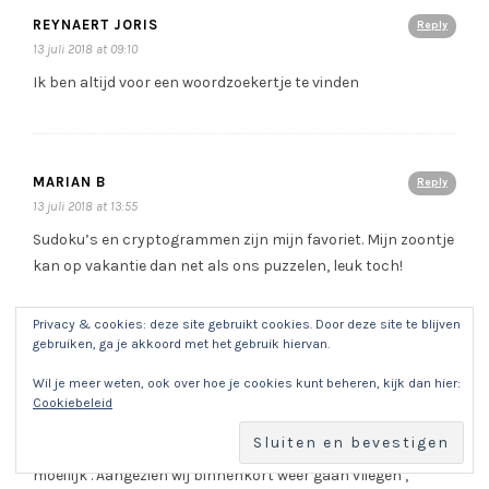
REYNAERT JORIS
Reply
13 juli 2018 at 09:10
Ik ben altijd voor een woordzoekertje te vinden
MARIAN B
Reply
13 juli 2018 at 13:55
Sudoku’s en cryptogrammen zijn mijn favoriet. Mijn zoontje
kan op vakantie dan net als ons puzzelen, leuk toch!
Privacy & cookies: deze site gebruikt cookies. Door deze site te blijven
gebruiken, ga je akkoord met het gebruik hiervan.
KRISTIN
Reply
Wil je meer weten, ook over hoe je cookies kunt beheren, kijk dan hier:
15 juli 2018 at 09:17
Cookiebeleid
Ik doe graag mee voor mijn dochtertje ‘Lente’. Grote zus
heeft al zulke boekjes maar deze zijn voor haar nog te
moeilijk . Aangezien wij binnenkort weer gaan vliegen ,