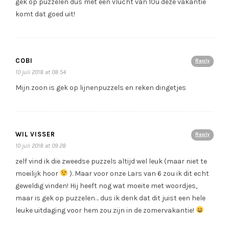
gek op puzzelen dus met een vlucht van 10u deze vakantie
komt dat goed uit!
COBI
Reply
10 juli 2018 at 08:54
Mijn zoon is gek op lijnenpuzzels en reken dingetjes
WIL VISSER
Reply
10 juli 2018 at 09:28
zelf vind ik die zweedse puzzels altijd wel leuk (maar niet te
moeilijk hoor
). Maar voor onze Lars van 6 zou ik dit echt
geweldig vinden! Hij heeft nog wat moeite met woordjes,
maar is gek op puzzelen… dus ik denk dat dit juist een hele
leuke uitdaging voor hem zou zijn in de zomervakantie!