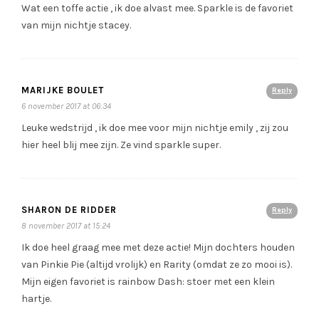
Wat een toffe actie , ik doe alvast mee. Sparkle is de favoriet
van mijn nichtje stacey.
MARIJKE BOULET
Reply
6 november 2017 at 06:34
Leuke wedstrijd , ik doe mee voor mijn nichtje emily , zij zou
hier heel blij mee zijn. Ze vind sparkle super.
SHARON DE RIDDER
Reply
8 november 2017 at 15:24
Ik doe heel graag mee met deze actie! Mijn dochters houden
van Pinkie Pie (altijd vrolijk) en Rarity (omdat ze zo mooi is).
Mijn eigen favoriet is rainbow Dash: stoer met een klein
hartje.