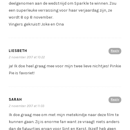
deelgenomen aan de wedstriijd om Sparkle te winnen. Zou
een superleuke verrassing voor haar verjaardag zijn, ze
wordt 8 op 8 november.
Vingers gekruist! Joke en Ona
LIESBETH
Reply
2 november 2017 at 10:22
ja! Ik doe heel graag mee voor mijn twee lieve nichtjes! Pinkie
Pie is favoriet!
SARAH
Reply
2 november 2017 at 11:03
Ik doe graag mee om met mijn metekindje naar deze film te
kunnen gaan. Zij is enorme fan want ze vraagt niets anders
dan de figuurtjes ervan voor Sint en Kerst. Ikzelf heb geen