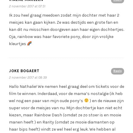
2 november 2017 at 07:51
Ik zou heel graag meedoen zodat mijn dochter met haar 2
meisjes kan gaan kijken. Ze was destijds een grote fan en
kan dit nu misschien doorgeven aan haar eigen dochtertjes.
Oja, rainbow was haar favoriete pony, door zijn vrolijke
kleurtjes
JOKE BOGAERT
Reply
2 november 2017 at 08:39
Hallo Nathalie! We nemen heel graag deel om tickets voor de
film te winnen. Inderdaad, voor de mama’s nostalgie (ik heb
wel nog een paar van mijn oude pony’s
) en de nieuwe zijn
super voor de meisjes van nu. Mijn dochtertje kan niet echt
kiezen, maar Rainbow Dash (omdat ze zo stoer is en mooie
manen heeft ) en Rarity (omdat ze mooie diamanten op
haar bips heeft) vindt ze wel heel erg leuk. We hebben al