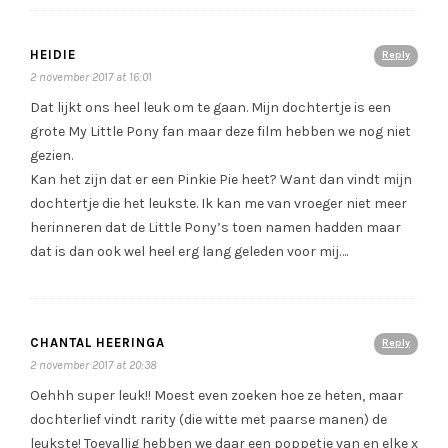
HEIDIE
Reply
2 november 2017 at 16:01
Dat lijkt ons heel leuk om te gaan. Mijn dochtertje is een
grote My Little Pony fan maar deze film hebben we nog niet
gezien.
Kan het zijn dat er een Pinkie Pie heet? Want dan vindt mijn
dochtertje die het leukste. Ik kan me van vroeger niet meer
herinneren dat de Little Pony’s toen namen hadden maar
dat is dan ook wel heel erg lang geleden voor mij….
CHANTAL HEERINGA
Reply
2 november 2017 at 20:38
Oehhh super leuk!! Moest even zoeken hoe ze heten, maar
dochterlief vindt rarity (die witte met paarse manen) de
leukste! Toevallig hebben we daar een poppetje van en elke x