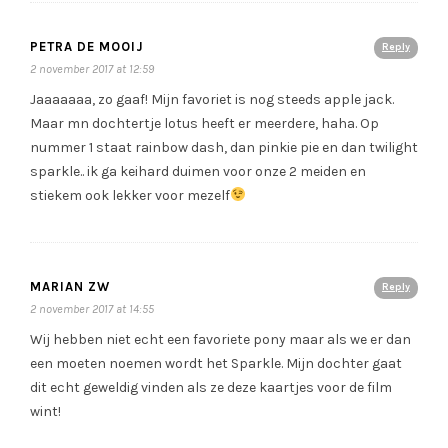
PETRA DE MOOIJ
Reply
2 november 2017 at 12:59
Jaaaaaaa, zo gaaf! Mijn favoriet is nog steeds apple jack.
Maar mn dochtertje lotus heeft er meerdere, haha. Op
nummer 1 staat rainbow dash, dan pinkie pie en dan twilight
sparkle.. ik ga keihard duimen voor onze 2 meiden en
stiekem ook lekker voor mezelf
MARIAN ZW
Reply
2 november 2017 at 14:55
Wij hebben niet echt een favoriete pony maar als we er dan
een moeten noemen wordt het Sparkle. Mijn dochter gaat
dit echt geweldig vinden als ze deze kaartjes voor de film
wint!