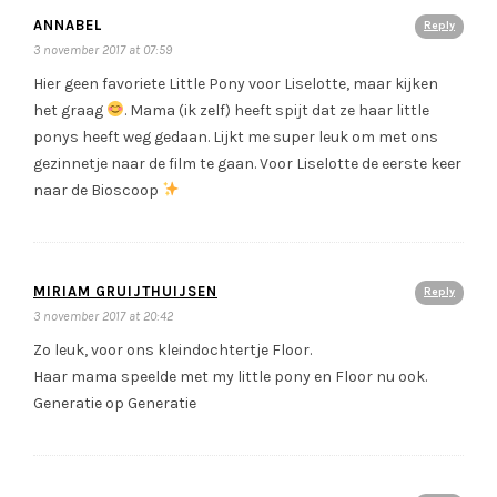
ANNABEL
Reply
3 november 2017 at 07:59
Hier geen favoriete Little Pony voor Liselotte, maar kijken
het graag
. Mama (ik zelf) heeft spijt dat ze haar little
ponys heeft weg gedaan. Lijkt me super leuk om met ons
gezinnetje naar de film te gaan. Voor Liselotte de eerste keer
naar de Bioscoop
MIRIAM GRUIJTHUIJSEN
Reply
3 november 2017 at 20:42
Zo leuk, voor ons kleindochtertje Floor.
Haar mama speelde met my little pony en Floor nu ook.
Generatie op Generatie