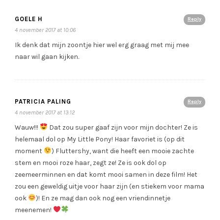
GOELE H
Reply
4 november 2017 at 10:06
Ik denk dat mijn zoontje hier wel erg graag met mij mee
naar wil gaan kijken.
PATRICIA PALING
Reply
4 november 2017 at 13:12
Wauw!!!
Dat zou super gaaf zijn voor mijn dochter! Ze is
helemaal dol op My Little Pony! Haar favoriet is (op dit
moment
) Fluttershy, want die heeft een mooie zachte
stem en mooi roze haar, zegt ze! Ze is ook dol op
zeemeerminnen en dat komt mooi samen in deze film! Het
zou een geweldig uitje voor haar zijn (en stiekem voor mama
ook
)! En ze mag dan ook nog een vriendinnetje
meenemen!