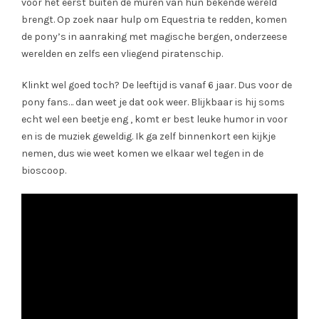
voor het eerst buiten de muren van hun bekende wereld
brengt. Op zoek naar hulp om Equestria te redden, komen
de pony’s in aanraking met magische bergen, onderzeese
werelden en zelfs een vliegend piratenschip.
Klinkt wel goed toch? De leeftijd is vanaf 6 jaar. Dus voor de
pony fans… dan weet je dat ook weer. Blijkbaar is hij soms
echt wel een beetje eng , komt er best leuke humor in voor
en is de muziek geweldig. Ik ga zelf binnenkort een kijkje
nemen, dus wie weet komen we elkaar wel tegen in de
bioscoop.