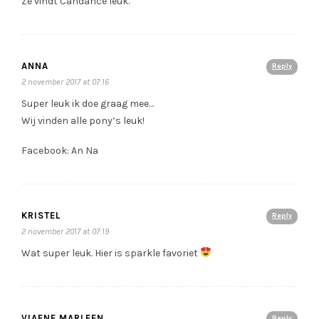
Ze vindt Candance leuk.
ANNA
Reply
2 november 2017 at 07:16
Super leuk ik doe graag mee…
Wij vinden alle pony’s leuk!
Facebook: An Na
KRISTEL
Reply
2 november 2017 at 07:19
Wat super leuk. Hier is sparkle favoriet
VIAENE MARLEEN
Reply