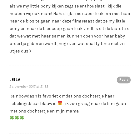
als we my little pony kijken zegt ze enthousiast : kijk die
hebben wij ook mam! Haha. Lijkt me super leuk om met haar
naar de bios te gaan naar deze film! Naast dat ze my little
pony en naar de bioscoop gaan leuk vindt is dit de laatste x
dat we wat met haar samen kunnen doen voor haar baby
broertje geboren wordt, nog even wat quality time met zn
3tjes dus:)
LEILA
Reply
2 november 2017 at 21:38
Rainbowdash is favoriet omdat ons dochtertje haar
liebelingskleur blauw is
, ik zou graag naar de film gaan
met ons dochtertje en mijn mama .