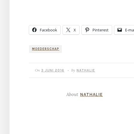
Facebook
X
Pinterest
E-mai
MOEDERSCHAP
On
By
3 JUNI 2016
NATHALIE
•
About
NATHALIE