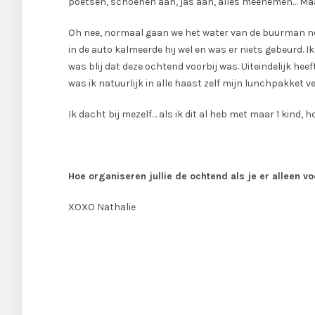
poetsen, schoenen aan, jas aan, alles meenemen… Maa
Oh nee, normaal gaan we het water van de buurman nog
in de auto kalmeerde hij wel en was er niets gebeurd. 
was blij dat deze ochtend voorbij was. Uiteindelijk he
was ik natuurlijk in alle haast zelf mijn lunchpakket v
Ik dacht bij mezelf… als ik dit al heb met maar 1 kind
Hoe organiseren jullie de ochtend als je er alleen v
XOXO Nathalie