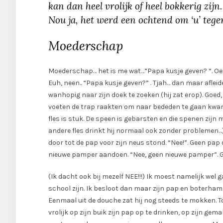
kan dan heel vrolijk of heel bokkerig zijn
Nou ja, het werd een ochtend om ‘u’ tege
Moederschap
Moederschap… het is me wat…”Papa kusje geven? “. Oei 
Euh, neen.. “Papa kusje geven?” . Tjah… dan maar aflei
wanhopig naar zijn doek te zoeken (hij zat erop). Goe
voeten de trap raakten om naar bededen te gaan kwam he
fles is stuk. De speen is gebarsten en die spenen zijn maa
andere fles drinkt hij normaal ook zonder problemen…) V
door tot de pap voor zijn neus stond. “Nee!”. Geen pa
nieuwe pamper aandoen. “Nee, geen nieuwe pamper”.
(Ik dacht ook bij mezelf NEE!!!) Ik moest namelijk wel
school zijn. Ik besloot dan maar zijn pap en boterhamm
Eenmaal uit de douche zat hij nog steeds te mokken. To
vrolijk op zijn buik zijn pap op te drinken, op zijn gem