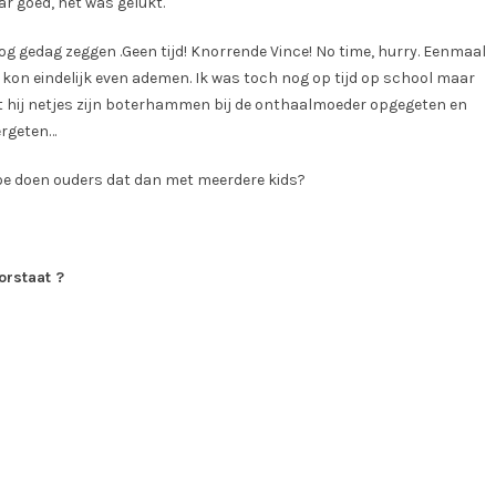
r goed, het was gelukt.
 gedag zeggen .Geen tijd! Knorrende Vince! No time, hurry. Eenmaal
Ik kon eindelijk even ademen. Ik was toch nog op tijd op school maar
eft hij netjes zijn boterhammen bij de onthaalmoeder opgegeten en
ergeten…
, hoe doen ouders dat dan met meerdere kids?
oorstaat ?