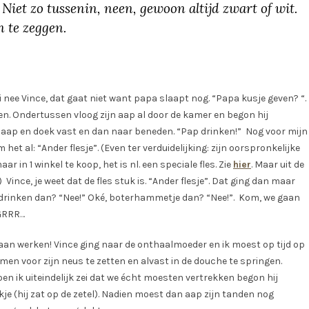
. Niet zo tussenin, neen, gewoon altijd zwart of wit.
n te zeggen.
nee Vince, dat gaat niet want papa slaapt nog. “Papa kusje geven? “.
den. Ondertussen vloog zijn aap al door de kamer en begon hij
d, aap en doek vast en dan naar beneden. “Pap drinken!” Nog voor mijn
t al: “Ander flesje”. (Even ter verduidelijking: zijn oorspronkelijke
r in 1 winkel te koop, het is nl. een speciale fles. Zie
hier
. Maar uit de
ince, je weet dat de fles stuk is. “Ander flesje”. Dat ging dan maar
p drinken dan? “Nee!” Oké, boterhammetje dan? “Nee!”. Kom, we gaan
 GRRR…
 gaan werken! Vince ging naar de onthaalmoeder en ik moest op tijd op
en voor zijn neus te zetten en alvast in de douche te springen.
en ik uiteindelijk zei dat we écht moesten vertrekken begon hij
akje (hij zat op de zetel). Nadien moest dan aap zijn tanden nog