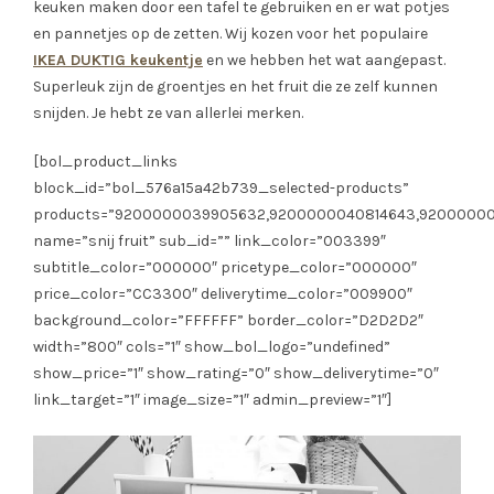
keuken maken door een tafel te gebruiken en er wat potjes
en pannetjes op de zetten. Wij kozen voor het populaire
IKEA DUKTIG keukentje
en we hebben het wat aangepast.
Superleuk zijn de groentjes en het fruit die ze zelf kunnen
snijden. Je hebt ze van allerlei merken.
[bol_product_links
block_id=”bol_576a15a42b739_selected-products”
products=”9200000039905632,9200000040814643,92000000
name=”snij fruit” sub_id=”” link_color=”003399″
subtitle_color=”000000″ pricetype_color=”000000″
price_color=”CC3300″ deliverytime_color=”009900″
background_color=”FFFFFF” border_color=”D2D2D2″
width=”800″ cols=”1″ show_bol_logo=”undefined”
show_price=”1″ show_rating=”0″ show_deliverytime=”0″
link_target=”1″ image_size=”1″ admin_preview=”1″]