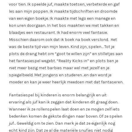
voor tien. Ik speelde juf, maakte toetsen, verbeterde en gaf
les aan mijn poppen. Ik maakte tijdschriften en droomde
van een eigen boekje. Ik maakte met lego een manege en
kon uren doorgaan. In het bos maakten we met takken en
blaadjes een restaurant. Ik had enorm veel fantasie.
Misschien daarom ook dat ik boek na boek verslond. Het
was de beste tijd van mijn leven. Kind zijn, spelen… Tot je
plots de drang hebt om “goot te willen zijn” en stilletjes aan
het fantasiespel wegebt. “Reality Kicks in” en plots ben je
niet meer bezig met barbies maar wel met jezelf en je
spiegelbeeld. Met jongens en studeren…en dan word je
moeder en kan je weer heerlijk meedoen met dat fantaseren.
Fantasiespel bij kinderen is enorm belangrijk en uit
ervaring als juf kan ik zeggen dat kinderen dit graag doen.
Wanneer ik ze rollenspelen laat doen en ze mogen zelf iets
bedenken komen de gekste dingen naar boven. Of ze spelen
juf… Geweldig om te zien. Dan merk je dat ze eigenlijk nog
echt kind zijn. Dat ze al die materiële snufjes niet nodig