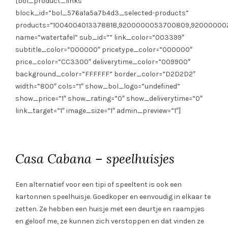
[bol_product_links
block_id=”bol_576a1a5a7b4d3_selected-products”
products=”1004004013378818,9200000053700809,92000000
name=”watertafel” sub_id=”” link_color=”003399″
subtitle_color=”000000″ pricetype_color=”000000″
price_color=”CC3300″ deliverytime_color=”009900″
background_color=”FFFFFF” border_color=”D2D2D2″
width=”800″ cols=”1″ show_bol_logo=”undefined”
show_price=”1″ show_rating=”0″ show_deliverytime=”0″
link_target=”1″ image_size=”1″ admin_preview=”1″]
Casa Cabana – speelhuisjes
Een alternatief voor een tipi of speeltent is ook een
kartonnen speelhuisje. Goedkoper en eenvoudig in elkaar te
zetten. Ze hebben een huisje met een deurtje en raampjes
en geloof me, ze kunnen zich verstoppen en dat vinden ze