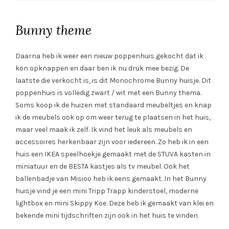
Bunny theme
Daarna heb ik weer een nieuw poppenhuis gekocht dat ik
kon opknappen en daar ben ik nu druk mee bezig. De
laatste die verkocht is, is dit Monochrome Bunny huisje. Dit
poppenhuis is volledig zwart / wit met een Bunny thema.
Soms koop ik de huizen met standaard meubeltjes en knap
ik de meubels ook op om weer terug te plaatsen in het huis,
maar veel maak ik zelf. Ik vind het leuk als meubels en
accessoires herkenbaar zijn voor iedereen. Zo heb ik in een
huis een IKEA speelhoekje gemaakt met de STUVA kasten in
miniatuur en de BESTA kastjes als tv meubel. Ook het
ballenbadje van Misioo heb ik eens gemaakt. In het Bunny
huisje vind je een mini Tripp Trapp kinderstoel, moderne
lightbox en mini Skippy Koe. Deze heb ik gemaakt van klei en
bekende mini tijdschriften zijn ook in het huis te vinden.