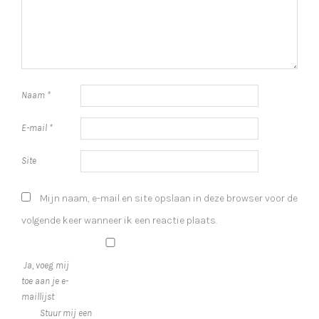
Naam
*
E-mail
*
Site
Mijn naam, e-mail en site opslaan in deze browser voor de
volgende keer wanneer ik een reactie plaats.
Ja, voeg mij
toe aan je e-
maillijst
Stuur mij een