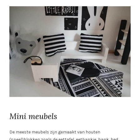
Mini meubels
De meeste meubels zijn gemaakt van houten
(speel)blokken zoals de eettafel, eetbankje, bank, bed,