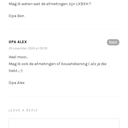
Mag ik weten wat de afmetingen zijn LXBXH ?
Opa Ben
OPA ALEX
Reply
29 november 2024 at 09:59
Heel mooi…
Mag ik ook de afmetingen of bouwtekening ( als je die
hebt..;-)
Opa Alex
LEAVE A REPLY