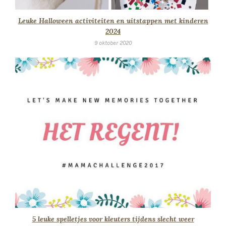
Leuke Halloween activiteiten en uitstappen met kinderen
2024
9 oktober 2020
5 leuke spelletjes voor kleuters tijdens slecht weer