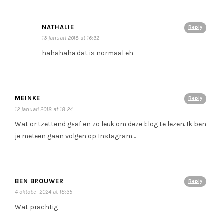
NATHALIE
Reply
13 januari 2018 at 16:32
hahahaha dat is normaal eh
MEINKE
Reply
12 januari 2018 at 18:24
Wat ontzettend gaaf en zo leuk om deze blog te lezen. Ik ben
je meteen gaan volgen op Instagram…
BEN BROUWER
Reply
4 oktober 2024 at 18:35
Wat prachtig