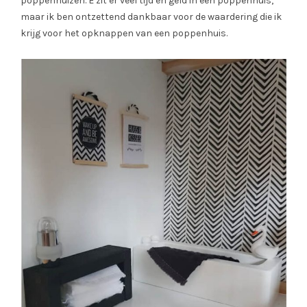
poppenhuizen. E zit er veel tijd en geld in een poppenhuis,
maar ik ben ontzettend dankbaar voor de waardering die ik
krijg voor het opknappen van een poppenhuis.