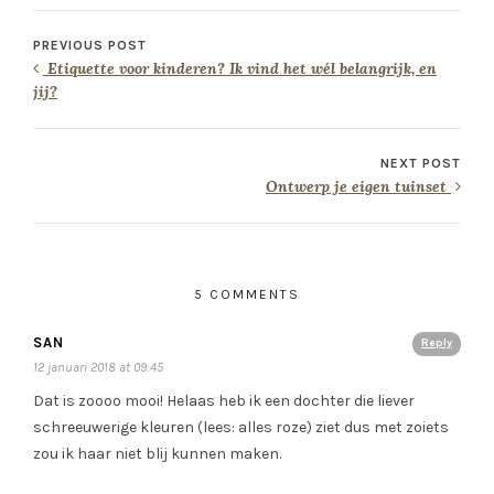
PREVIOUS POST
Etiquette voor kinderen? Ik vind het wél belangrijk, en
jij?
NEXT POST
Ontwerp je eigen tuinset
5 COMMENTS
SAN
Reply
12 januari 2018 at 09:45
Dat is zoooo mooi! Helaas heb ik een dochter die liever
schreeuwerige kleuren (lees: alles roze) ziet dus met zoiets
zou ik haar niet blij kunnen maken.