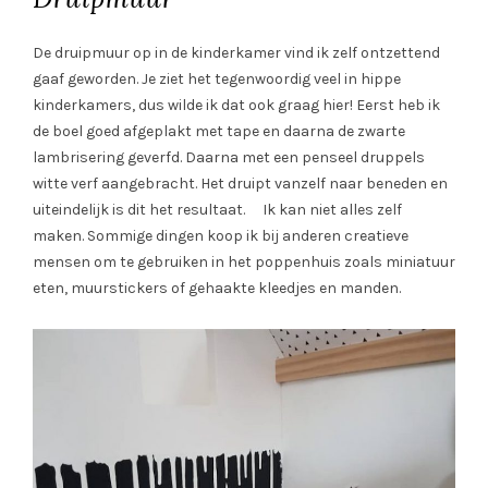
De druipmuur op in de kinderkamer vind ik zelf ontzettend
gaaf geworden. Je ziet het tegenwoordig veel in hippe
kinderkamers, dus wilde ik dat ook graag hier! Eerst heb ik
de boel goed afgeplakt met tape en daarna de zwarte
lambrisering geverfd. Daarna met een penseel druppels
witte verf aangebracht. Het druipt vanzelf naar beneden en
uiteindelijk is dit het resultaat. Ik kan niet alles zelf
maken. Sommige dingen koop ik bij anderen creatieve
mensen om te gebruiken in het poppenhuis zoals miniatuur
eten, muurstickers of gehaakte kleedjes en manden.