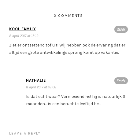
2 COMMENTS
KOOL FAMILY
Reply
8 april 2017 at 13:19
Ziet er ontzettend tof uit! Wij hebben ook de ervaring dat er
altijd een grote ontwikkelingssprong komt op vakantie.
NATHALIE
Reply
8 april 2017 at 18:08
Is dat echt waar? Vermoeiend he! hij is natuurlijk 3
maanden… is een beruchte leeftijd he…
LEAVE A REPLY