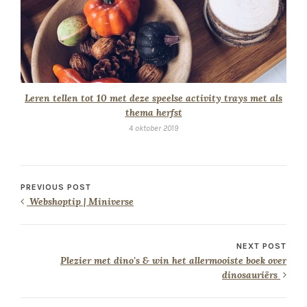
Leren tellen tot 10 met deze speelse activity trays met als
thema herfst
4 oktober 2019
PREVIOUS POST
Webshoptip | Miniverse
NEXT POST
Plezier met dino's & win het allermooiste boek over
dinosauriërs