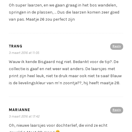
Oh super laarzen, en we gaan graag in het bos wandelen,
springen in de plassen, … Dus die laarzen komen zeer goed
van pas. Maatje 26 zou perfect zijn
TRANG
Reply
3 maart 2016 at 11:05
Wauw ik kende Bisgaard nog niet. Bedankt voor de tip?. De
collectie is gaaf en net weer wat anders. De laarsjes met
print zijn heel leuk, niet te druk maar ook niet te saai! Blauw
is de lievelingskleur van m’n zoontje??, hij heeft maatje 28.
MARIANNE
Reply
3 maart 2016 at 17:42
Oh, nieuwe laarsjes voor dochterlief, die vind ze echt