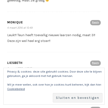
geweldig. Maat 28 graag
MONIQUE
Reply
4 maart 2016 at 10:49
Leuk!!! Teun heeft toevallig nieuwe laarzen nodig, maat 31!
Deze zijn wel heel erg stoer!!
LIESBETH
Reply
4 maart 2016 at 12:15
Privacy & cookies: deze site gebruikt cookies. Door deze site te blijven
Leuk! Voor mijn petekindje Merel! Als ze met haar tante en
gebruiken, ga je akkoord met het gebruik hiervan.
oom naar de boerderij gaat, heeft ze deze zeker nodig! Graag
Wil je meer weten, ook over hoe je cookies kunt beheren, kijk dan hier:
in maat 25!
Cookiebeleid