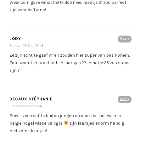
Weer zo’n gave winactie! Ik doe mee, maatje 21 zou perfect
zijn voor de Twins!
JODY
Reply
3 maart 2016 at 09:43
Ze zijn echt te gaaf ?? en zouden hier super van pas komen..
Finn woont in praktisch in laarsjes ??.. maatje 25 zou super
zijn ?
DECAUX STÉPHANIE
Reply
3 maart 2016 at 09:46
Emyl is een echte buiten jongen en door dat het weer in
belgie nogal wisselvallig is
zijn laarsjes enorm handig
met zo’n kleintjes!