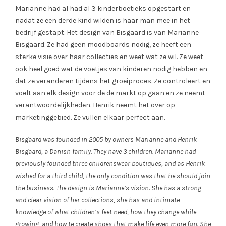
Marianne had al had al 3 kinderboetieks opgestart en
nadat ze een derde kind wilden is haar man mee in het
bedrijf gestapt. Het design van Bisgaard is van Marianne
Bisgaard. Ze had geen moodboards nodig, ze heeft een
sterke visie over haar collecties en weet wat ze wil. Ze weet
ook heel goed wat de voetjes van kinderen nodig hebben en
dat ze veranderen tijdens het groeiproces. Ze controleert en
voelt aan elk design voor de de markt op gaan en ze neemt
verantwoordelijkheden. Henrik neemt het over op
marketinggebied. Ze vullen elkaar perfect aan.
Bisgaard was founded in 2005 by owners Marianne and Henrik
Bisgaard, a Danish family. They have 3 children. Marianne had
previously founded three childrenswear boutiques, and as Henrik
wished for a third child, the only condition was that he should join
the business. The design is Marianne’s vision. She has a strong
and clear vision of her collections, she has and intimate
knowledge of what children’s feet need, how they change while
growing, and how te create shoes that make life even more fun. She