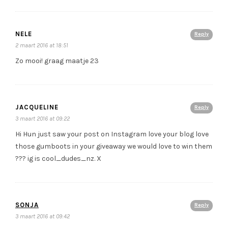
NELE
Reply
2 maart 2016 at 18:51
Zo mooi! graag maatje 23
JACQUELINE
Reply
3 maart 2016 at 09:22
Hi Hun just saw your post on Instagram love your blog love
those gumboots in your giveaway we would love to win them
??? ig is cool_dudes_nz. X
SONJA
Reply
3 maart 2016 at 09:42