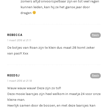
zomers altjd onvoorspelbaar zijn en tot veel regen
kunnen leiden, kan hij ze het ganse jaar door
dragen
REBECCA
Reply
1 maart 2016 at 21:11
De botjes van Roan zijn te klein dus maat 28 komt zeker
van pas!!! Xxx
REEDSJ
Reply
1 maart 2016 at 21:18
Wauw wauw wauw! Deze zijn zo tof!
Deze mooie laarsjes zijn heel welkom in maatje 24 voor onze
kleine man.
Heerlijk samen door de bossen, en met deze laarsjes kan