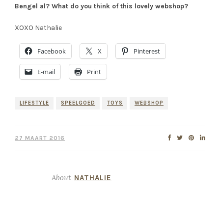
Bengel al? What do you think of this lovely webshop?
XOXO Nathalie
Facebook
X
Pinterest
E-mail
Print
LIFESTYLE
SPEELGOED
TOYS
WEBSHOP
27 MAART 2016
About
NATHALIE