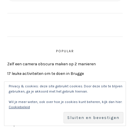
POPULAR
Zelf een camera obscura maken op 2 manieren
17 leuke activiteiten om te doen in Brugge
20+ Leuke activiteiten aan de Belgische kust met kinderen
Privacy & cookies: deze site gebruikt cookies. Door deze site te blijven
gebruiken, ga je akkoord met het gebruik hiervan.
31 dingen om te doen in de Kempen met kinderen
Wil je meer weten, ook over hoe je cookies kunt beheren, kijk dan hier:
Escape room voor kinderen zelf maken : enkele tips en
Cookiebeleid
ideetjes
Koksijde activiteiten met kinderen: 30+ tips voor je
staycation