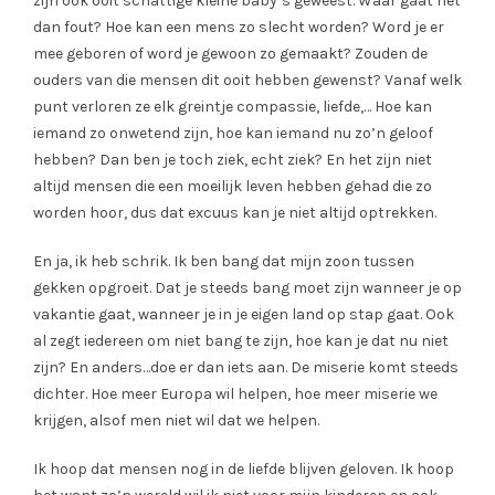
zijn ook ooit schattige kleine baby’s geweest. Waar gaat het
dan fout? Hoe kan een mens zo slecht worden? Word je er
mee geboren of word je gewoon zo gemaakt? Zouden de
ouders van die mensen dit ooit hebben gewenst? Vanaf welk
punt verloren ze elk greintje compassie, liefde,… Hoe kan
iemand zo onwetend zijn, hoe kan iemand nu zo’n geloof
hebben? Dan ben je toch ziek, echt ziek? En het zijn niet
altijd mensen die een moeilijk leven hebben gehad die zo
worden hoor, dus dat excuus kan je niet altijd optrekken.
En ja, ik heb schrik. Ik ben bang dat mijn zoon tussen
gekken opgroeit. Dat je steeds bang moet zijn wanneer je op
vakantie gaat, wanneer je in je eigen land op stap gaat. Ook
al zegt iedereen om niet bang te zijn, hoe kan je dat nu niet
zijn? En anders…doe er dan iets aan. De miserie komt steeds
dichter. Hoe meer Europa wil helpen, hoe meer miserie we
krijgen, alsof men niet wil dat we helpen.
Ik hoop dat mensen nog in de liefde blijven geloven. Ik hoop