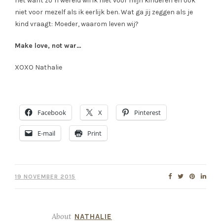
het want zo’n wereld wil ik niet voor mijn kinderen en ook
niet voor mezelf als ik eerlijk ben. Wat ga jij zeggen als je
kind vraagt: Moeder, waarom leven wij?
Make love, not war…
XOXO Nathalie
Facebook
X
Pinterest
E-mail
Print
19 NOVEMBER 2015
About
NATHALIE