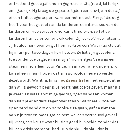
ontzettend goede juf, enorm gegroeid is…Gegroeid, letterlijk
en figuurlijk. Hij kreeg op gepaste tijden een duwtje in de rug
of een halt toegeroepen wanneer het moest. Een juf die oog
heeft voor het gevoel van de kinderen, de interesses van de
kinderen en hoe ze ieder kind kan stimuleren. Ze liet de
kinderen hun talenten ontwikkelen. Zij leerde Vince fietsen….
zij haalde hem over en gaf hem vertrouwen. Wat maakte dat
hij in amper twee dagen kon fietsen. Ze liet zijn gevoelens
toe zonder toe te geven aan zijn “momentjes”. Ze was een
steun en niet alleen voor Vince, maar voor alle kinderen. Ik
kan alleen maar hopen dat zijn schoolcarrière zo verder
gezet wordt. Want ja, hij is
hoogsensitief
en het enige dat je
dan wil is gewoon begrip. Je hoeft niet toe te geven, maar als
je weet van waar sommige gedragingen vandaan komen,
dan kan je er anders tegenover staan. Wanneer Vince het
spannend vond om op schoolreis te gaan, gaf ze niet toe
aan zijn tranen maar gaf ze hem wel een vertrouwd gevoel.
Hij kreeg een keuze waar hij zich goed bij voelde, zonder dat
hij ‘een crisismoment’ had. Dus danku… danku…danku….