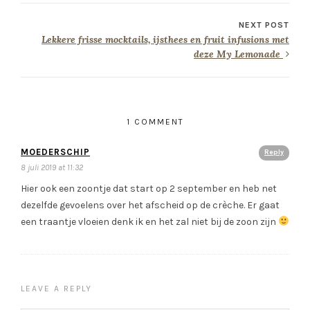
NEXT POST
Lekkere frisse mocktails, ijsthees en fruit infusions met
deze My Lemonade
1 COMMENT
MOEDERSCHIP
Reply
8 juli 2019 at 11:32
Hier ook een zoontje dat start op 2 september en heb net
dezelfde gevoelens over het afscheid op de crèche. Er gaat
een traantje vloeien denk ik en het zal niet bij de zoon zijn
LEAVE A REPLY