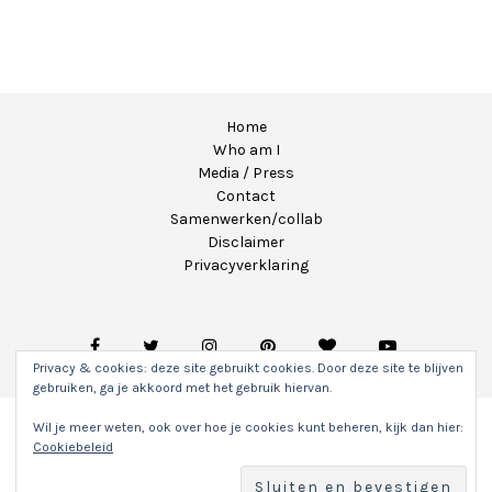
Home
Who am I
Media / Press
Contact
Samenwerken/collab
Disclaimer
Privacyverklaring
Privacy & cookies: deze site gebruikt cookies. Door deze site te blijven
gebruiken, ga je akkoord met het gebruik hiervan.
Wil je meer weten, ook over hoe je cookies kunt beheren, kijk dan hier:
Copyright 2020 - Unicorns & Fairytales. Alle rechten
Cookiebeleid
voorbehouden.
Hosting & WordPress onderhoud door
Sitefly