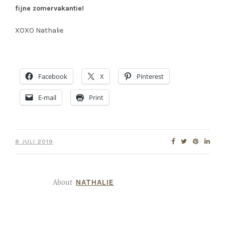
fijne zomervakantie!
XOXO Nathalie
Facebook
X
Pinterest
E-mail
Print
8 JULI 2019
About
NATHALIE