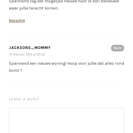
Spannend zeg dat mogelijke nieuwe huis! Ik ben benieuwd
waar jullie terecht komen.
Huisvlijt
JACKSONS_MOMMY
Reply
19 februari 2016 at 23:52
Spannend een nieuwe woning! Hoop voor jullie dat alles rond
komt ?
LEAVE A REPLY