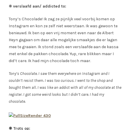
❋
verslaafd aan/ addicted to:
Tony’s Chocolade! Ik zag ze pijnlijk veel voorbij komen op
Instagram en kon ze zelf niet weerstaan. Ik was gewoon te
benieuwd. Ik ben op een vrij moment even naar de Albert
Heyn gegaan om daar alle mogelijke smaakjes die er lagen
mee te graaien. Ik stond zoals een verslaafde aan de kassa
met enkel de pakken chocolade. Yup, rare blikken maar I
did’t care. Ik had mijn chocolade toch maar.
Tony’s Chocolate. I saw them everywhere on Instagram and I
couldn’t resist them. I was too curious. I went to the shop and
bought them all. I was like an addict with all of my chocolate at the
register. I got some weird looks but I didn’t care. I had my
chocolate.
❋ Trots op: