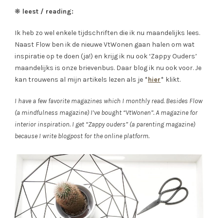
❋
leest / reading:
Ik heb zo wel enkele tijdschriften die ik nu maandelijks lees.
Naast Flow ben ik de nieuwe VtWonen gaan halen om wat
inspiratie op te doen (ja!) en krijg ik nu ook ‘Zappy Ouders’
maandelijks is onze brievenbus. Daar blog ik nu ook voor. Je
kan trouwens al mijn artikels lezen als je *
hier
* klikt.
I have a few favorite magazines which I monthly read. Besides Flow
(a mindfulness magazine) I’ve bought “VtWonen”. A magazine for
interior inspiration. I get “Zappy ouders” (a parenting magazine)
because I write blogpost for the online platform.