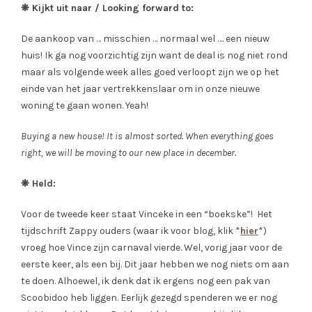
❋ Kijkt uit naar / Looking forward to:
De aankoop van … misschien … normaal wel …. een nieuw
huis! Ik ga nog voorzichtig zijn want de deal is nog niet rond
maar als volgende week alles goed verloopt zijn we op het
einde van het jaar vertrekkenslaar om in onze nieuwe
woning te gaan wonen. Yeah!
Buying a new house! It is almost sorted. When everything goes
right, we will be moving to our new place in december.
❋ Held:
Voor de tweede keer staat Vinceke in een “boekske”! Het
tijdschrift Zappy ouders (waar ik voor blog, klik *
hier
*)
vroeg hoe Vince zijn carnaval vierde. Wel, vorig jaar voor de
eerste keer, als een bij. Dit jaar hebben we nog niets om aan
te doen. Alhoewel, ik denk dat ik ergens nog een pak van
Scoobidoo heb liggen. Eerlijk gezegd spenderen we er nog