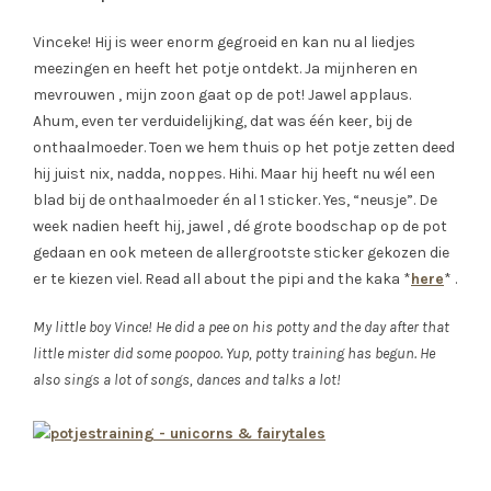
Vinceke! Hij is weer enorm gegroeid en kan nu al liedjes
meezingen en heeft het potje ontdekt. Ja mijnheren en
mevrouwen , mijn zoon gaat op de pot! Jawel applaus.
Ahum, even ter verduidelijking, dat was één keer, bij de
onthaalmoeder. Toen we hem thuis op het potje zetten deed
hij juist nix, nadda, noppes. Hihi. Maar hij heeft nu wél een
blad bij de onthaalmoeder én al 1 sticker. Yes, “neusje”. De
week nadien heeft hij, jawel , dé grote boodschap op de pot
gedaan en ook meteen de allergrootste sticker gekozen die
er te kiezen viel. Read all about the pipi and the kaka *
here
* .
My little boy Vince! He did a pee on his potty and the day after that
little mister did some poopoo. Yup, potty training has begun. He
also sings a lot of songs, dances and talks a lot!